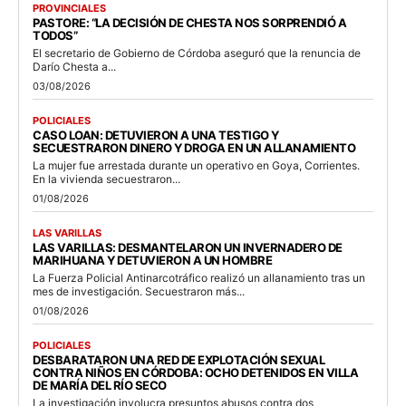
PROVINCIALES
PASTORE: “LA DECISIÓN DE CHESTA NOS SORPRENDIÓ A
TODOS”
El secretario de Gobierno de Córdoba aseguró que la renuncia de
Darío Chesta a...
03/08/2026
POLICIALES
CASO LOAN: DETUVIERON A UNA TESTIGO Y
SECUESTRARON DINERO Y DROGA EN UN ALLANAMIENTO
La mujer fue arrestada durante un operativo en Goya, Corrientes.
En la vivienda secuestraron...
01/08/2026
LAS VARILLAS
LAS VARILLAS: DESMANTELARON UN INVERNADERO DE
MARIHUANA Y DETUVIERON A UN HOMBRE
La Fuerza Policial Antinarcotráfico realizó un allanamiento tras un
mes de investigación. Secuestraron más...
01/08/2026
POLICIALES
DESBARATARON UNA RED DE EXPLOTACIÓN SEXUAL
CONTRA NIÑOS EN CÓRDOBA: OCHO DETENIDOS EN VILLA
DE MARÍA DEL RÍO SECO
La investigación involucra presuntos abusos contra dos