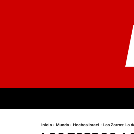
INICIO
MUNDO
NACIONALES
PR
Inicio
Mundo
Hechos Israel
Los Zorros: Lo d