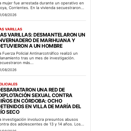
a mujer fue arrestada durante un operativo en
oya, Corrientes. En la vivienda secuestraron...
1/08/2026
AS VARILLAS
LAS VARILLAS: DESMANTELARON UN
INVERNADERO DE MARIHUANA Y
DETUVIERON A UN HOMBRE
a Fuerza Policial Antinarcotráfico realizó un
llanamiento tras un mes de investigación.
ecuestraron más...
1/08/2026
OLICIALES
DESBARATARON UNA RED DE
EXPLOTACIÓN SEXUAL CONTRA
NIÑOS EN CÓRDOBA: OCHO
ETENIDOS EN VILLA DE MARÍA DEL
ÍO SECO
a investigación involucra presuntos abusos
ontra dos adolescentes de 13 y 14 años. Los...