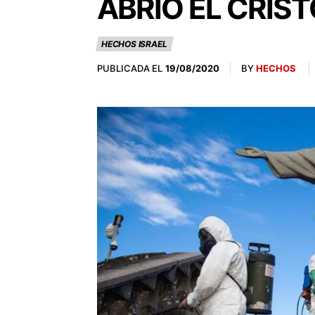
ABRIÓ EL CRIST
HECHOS ISRAEL
PUBLICADA EL
BY
HECHOS
19/08/2020