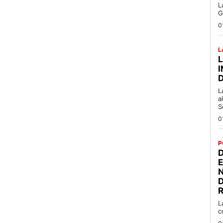
L
G
0
L
L
a
S
0
P
D
R
L
c