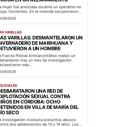
a mujer fue arrestada durante un operativo en
oya, Corrientes. En la vivienda secuestraron...
1/08/2026
AS VARILLAS
LAS VARILLAS: DESMANTELARON UN
INVERNADERO DE MARIHUANA Y
DETUVIERON A UN HOMBRE
a Fuerza Policial Antinarcotráfico realizó un
llanamiento tras un mes de investigación.
ecuestraron más...
1/08/2026
OLICIALES
DESBARATARON UNA RED DE
EXPLOTACIÓN SEXUAL CONTRA
NIÑOS EN CÓRDOBA: OCHO
ETENIDOS EN VILLA DE MARÍA DEL
ÍO SECO
a investigación involucra presuntos abusos
ontra dos adolescentes de 13 y 14 años. Los...