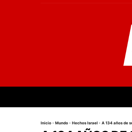
INICIO
MUNDO
NACIONALES
PR
Inicio
Mundo
Hechos Israel
A 134 años de s