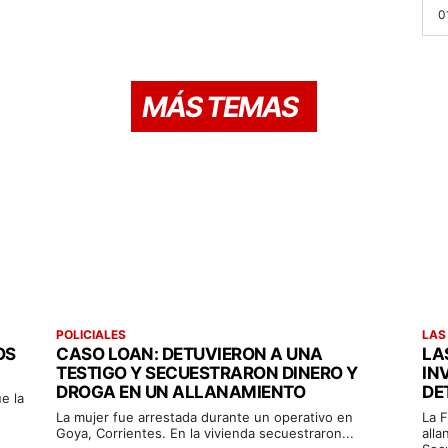
0
MÁS TEMAS
POLICIALES
LAS
OS
CASO LOAN: DETUVIERON A UNA
LA
TESTIGO Y SECUESTRARON DINERO Y
IN
DROGA EN UN ALLANAMIENTO
DE
e la
La mujer fue arrestada durante un operativo en
La F
Goya, Corrientes. En la vivienda secuestraron...
alla