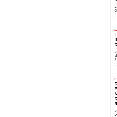
L
G
0
L
L
a
S
0
P
D
R
L
c