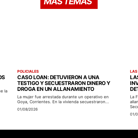
MÁS TEMAS
POLICIALES
LAS
OS
CASO LOAN: DETUVIERON A UNA
LA
TESTIGO Y SECUESTRARON DINERO Y
IN
DROGA EN UN ALLANAMIENTO
DE
e la
La mujer fue arrestada durante un operativo en
La F
Goya, Corrientes. En la vivienda secuestraron...
alla
Sec
01/08/2026
01/