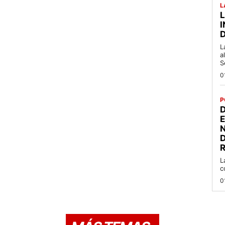
L
L
a
S
0
P
D
R
L
c
0