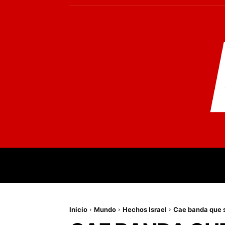
INICIO
MUNDO
NACIONALES
PR
Inicio
Mundo
Hechos Israel
Cae banda que s