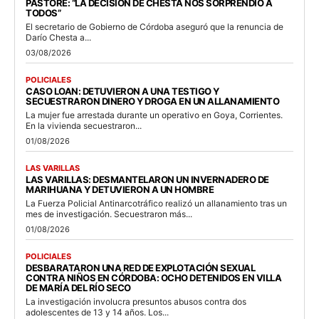
PASTORE: “LA DECISIÓN DE CHESTA NOS SORPRENDIÓ A
TODOS”
El secretario de Gobierno de Córdoba aseguró que la renuncia de
Darío Chesta a...
03/08/2026
POLICIALES
CASO LOAN: DETUVIERON A UNA TESTIGO Y
SECUESTRARON DINERO Y DROGA EN UN ALLANAMIENTO
La mujer fue arrestada durante un operativo en Goya, Corrientes.
En la vivienda secuestraron...
01/08/2026
LAS VARILLAS
LAS VARILLAS: DESMANTELARON UN INVERNADERO DE
MARIHUANA Y DETUVIERON A UN HOMBRE
La Fuerza Policial Antinarcotráfico realizó un allanamiento tras un
mes de investigación. Secuestraron más...
01/08/2026
POLICIALES
DESBARATARON UNA RED DE EXPLOTACIÓN SEXUAL
CONTRA NIÑOS EN CÓRDOBA: OCHO DETENIDOS EN VILLA
DE MARÍA DEL RÍO SECO
La investigación involucra presuntos abusos contra dos
adolescentes de 13 y 14 años. Los...