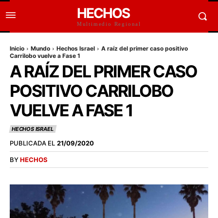
HECHOS
Multimedio Regional
Inicio
Mundo
Hechos Israel
A raíz del primer caso positivo
Carrilobo vuelve a Fase 1
A RAÍZ DEL PRIMER CASO
POSITIVO CARRILOBO
VUELVE A FASE 1
HECHOS ISRAEL
PUBLICADA EL
21/09/2020
BY
HECHOS