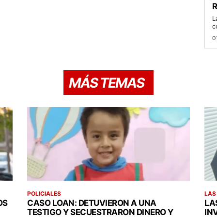
R
L
c
0
MÁS TEMAS
POLICIALES
LAS
OS
CASO LOAN: DETUVIERON A UNA
LA
TESTIGO Y SECUESTRARON DINERO Y
IN