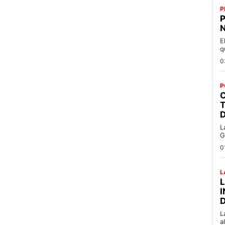
P
P
N
E
q
0
P
C
T
L
G
0
L
L
a