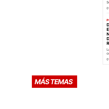
S
0
P
D
R
L
c
0
MÁS TEMAS