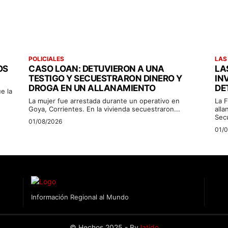
POLICIALES
LAS
OS
CASO LOAN: DETUVIERON A UNA
LA
TESTIGO Y SECUESTRARON DINERO Y
IN
DROGA EN UN ALLANAMIENTO
DE
e la
La mujer fue arrestada durante un operativo en
La F
Goya, Corrientes. En la vivienda secuestraron...
alla
Sec
01/08/2026
01/
Información Regional al Mundo
© Hechos 2025 - By
latido