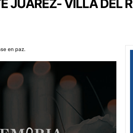
E JUAREZ- VILLA DEL R
se en paz.