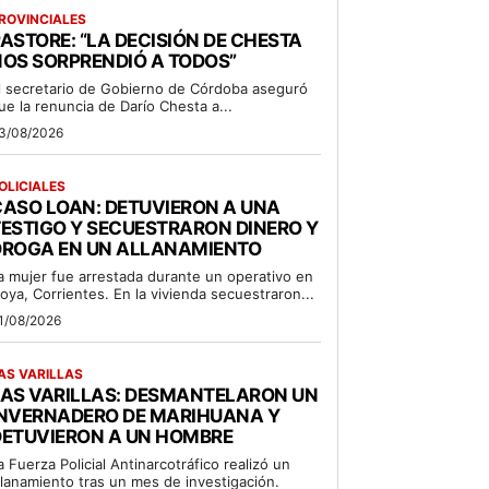
ROVINCIALES
ASTORE: “LA DECISIÓN DE CHESTA
OS SORPRENDIÓ A TODOS”
l secretario de Gobierno de Córdoba aseguró
ue la renuncia de Darío Chesta a...
3/08/2026
OLICIALES
ASO LOAN: DETUVIERON A UNA
ESTIGO Y SECUESTRARON DINERO Y
DROGA EN UN ALLANAMIENTO
a mujer fue arrestada durante un operativo en
oya, Corrientes. En la vivienda secuestraron...
1/08/2026
AS VARILLAS
LAS VARILLAS: DESMANTELARON UN
INVERNADERO DE MARIHUANA Y
DETUVIERON A UN HOMBRE
a Fuerza Policial Antinarcotráfico realizó un
llanamiento tras un mes de investigación.