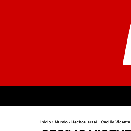
INICIO
MUNDO
NACIONALES
PR
Inicio
Mundo
Hechos Israel
Cecilio Vicente 