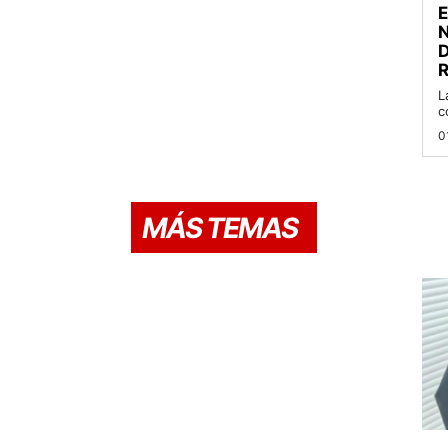
D
R
L
c
0
MÁS TEMAS