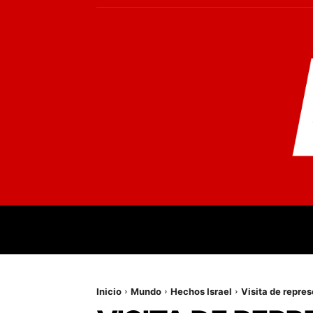
INICIO
MUNDO
NACIONALES
PR
Inicio
Mundo
Hechos Israel
Visita de repre