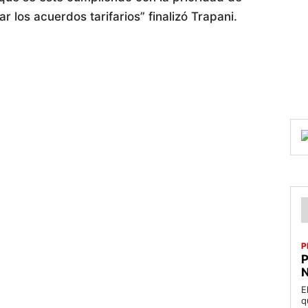
ar los acuerdos tarifarios” finalizó Trapani.
P
P
N
E
q