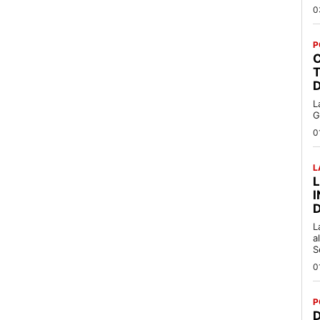
0
P
C
T
L
G
0
L
L
a
S
0
P