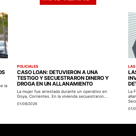
POLICIALES
LAS
OS
CASO LOAN: DETUVIERON A UNA
LA
TESTIGO Y SECUESTRARON DINERO Y
IN
DROGA EN UN ALLANAMIENTO
DE
e la
La mujer fue arrestada durante un operativo en
La F
Goya, Corrientes. En la vivienda secuestraron...
alla
Sec
01/08/2026
01/