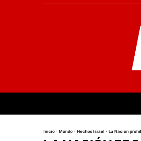
INICIO
MUNDO
NACIONALES
PR
Inicio
Mundo
Hechos Israel
La Nación prohíb