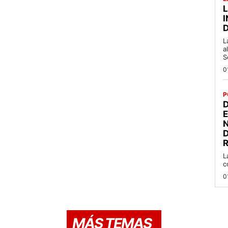
L
a
S
0
P
D
R
L
c
0
MÁS TEMAS