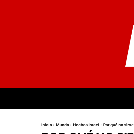
INICIO
MUNDO
NACIONALES
PR
Inicio
Mundo
Hechos Israel
Por qué no sirv