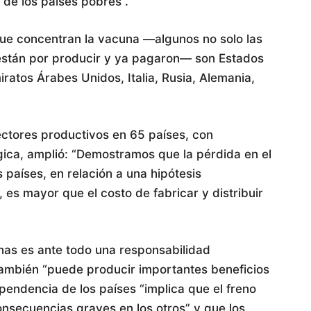
 de los países pobres”.
que concentran la vacuna —algunos no solo las
e están por producir y ya pagaron— son Estados
iratos Árabes Unidos, Italia, Rusia, Alemania,
ectores productivos en 65 países, con
ica, amplió: “Demostramos que la pérdida en el
s países, en relación a una hipótesis
 es mayor que el costo de fabricar y distribuir
unas es ante todo una responsabilidad
 también “puede producir importantes beneficios
pendencia de los países “implica que el freno
nsecuencias graves en los otros” y que los