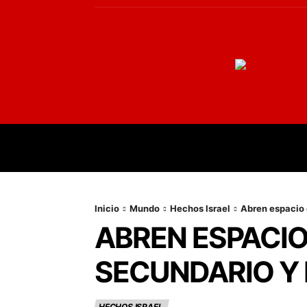
INICIO
MUNDO
NACIONALES
PR
Inicio
Mundo
Hechos Israel
Abren espacio d
ABREN ESPACIO
SECUNDARIO Y 
HECHOS ISRAEL