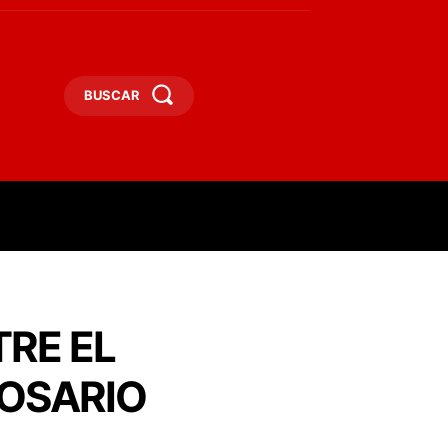
BUSCAR
RESAS
DEPORTES
TURISMO
MORE
TRE EL
ROSARIO