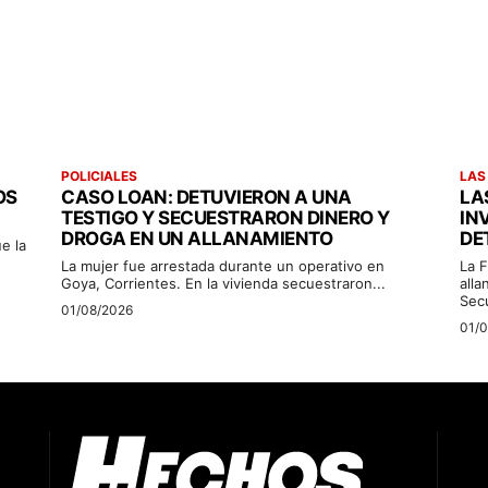
POLICIALES
LAS
OS
CASO LOAN: DETUVIERON A UNA
LA
TESTIGO Y SECUESTRARON DINERO Y
IN
DROGA EN UN ALLANAMIENTO
DE
e la
La mujer fue arrestada durante un operativo en
La F
Goya, Corrientes. En la vivienda secuestraron...
alla
Sec
01/08/2026
01/