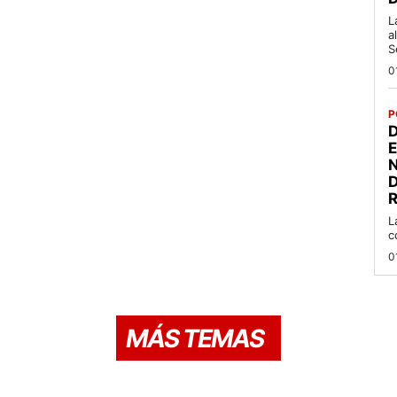
L
a
S
0
P
D
R
L
c
0
MÁS TEMAS