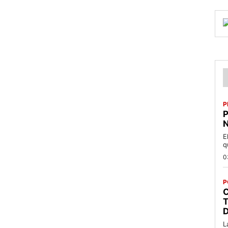
P
P
N
E
q
0
P
C
T
L