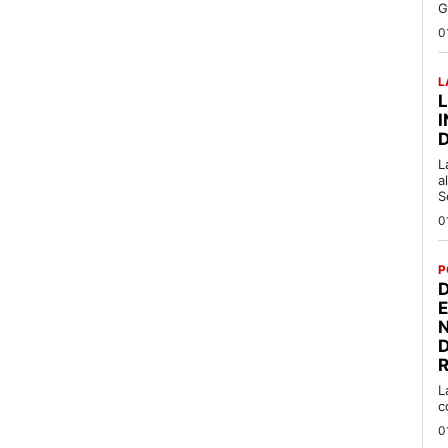
G
0
L
L
a
S
0
P
D
R
L
c
0