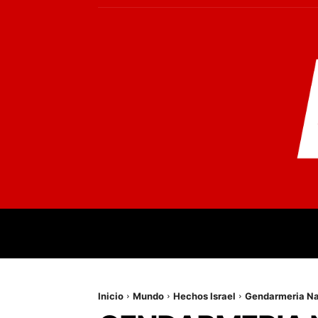
INICIO
MUNDO
NACIONALES
PR
Inicio
Mundo
Hechos Israel
Gendarmeria Nac