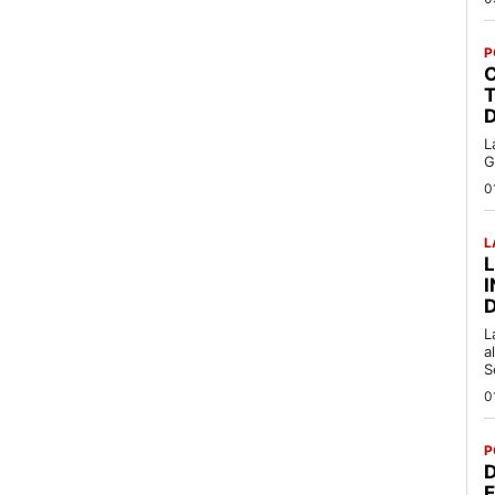
P
C
T
L
G
0
L
L
a
S
0
P