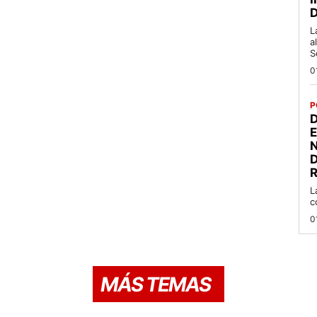
L
a
S
0
P
D
R
L
c
0
MÁS TEMAS