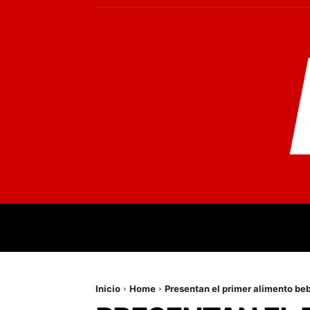
INICIO
MUNDO
NACIONALES
PR
Inicio
Home
Presentan el primer alimento bebi