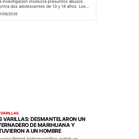
a investigación involucra presuntos abusos
ontra dos adolescentes de 13 y 14 años. Los...
1/08/2026
 VARILLAS
S VARILLAS: DESMANTELARON UN
VERNADERO DE MARIHUANA Y
TUVIERON A UN HOMBRE
uerza Policial Antinarcotráfico realizó un