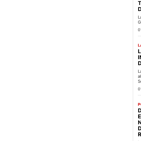
T
L
G
0
L
L
a
S
0
P
D
R