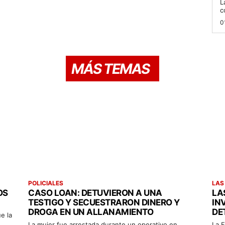
L
c
0
MÁS TEMAS
POLICIALES
LAS
OS
CASO LOAN: DETUVIERON A UNA
LA
TESTIGO Y SECUESTRARON DINERO Y
IN
DROGA EN UN ALLANAMIENTO
DE
e la
La mujer fue arrestada durante un operativo en
La F