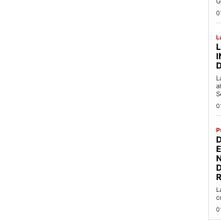
G
0
L
L
a
S
0
P
D
R
L
c
0