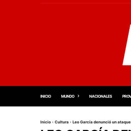
INICIO
MUNDO
NACIONALES
PROV
Inicio
Cultura
Leo García denunció un ataqu