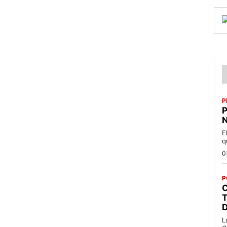
P
P
N
E
q
0
P
C
T
L