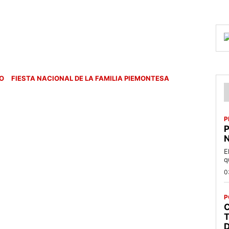
O
FIESTA NACIONAL DE LA FAMILIA PIEMONTESA
P
P
N
E
q
0
P
C
T