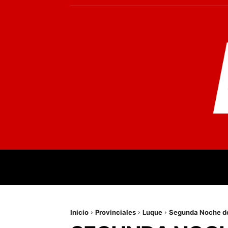
INICIO
MUNDO
NACIONALES
PR
Inicio
Provinciales
Luque
Segunda Noche de 