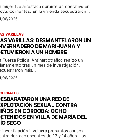
a mujer fue arrestada durante un operativo en
oya, Corrientes. En la vivienda secuestraron...
1/08/2026
AS VARILLAS
LAS VARILLAS: DESMANTELARON UN
INVERNADERO DE MARIHUANA Y
DETUVIERON A UN HOMBRE
a Fuerza Policial Antinarcotráfico realizó un
llanamiento tras un mes de investigación.
ecuestraron más...
1/08/2026
OLICIALES
DESBARATARON UNA RED DE
EXPLOTACIÓN SEXUAL CONTRA
NIÑOS EN CÓRDOBA: OCHO
ETENIDOS EN VILLA DE MARÍA DEL
ÍO SECO
a investigación involucra presuntos abusos
ontra dos adolescentes de 13 y 14 años. Los...