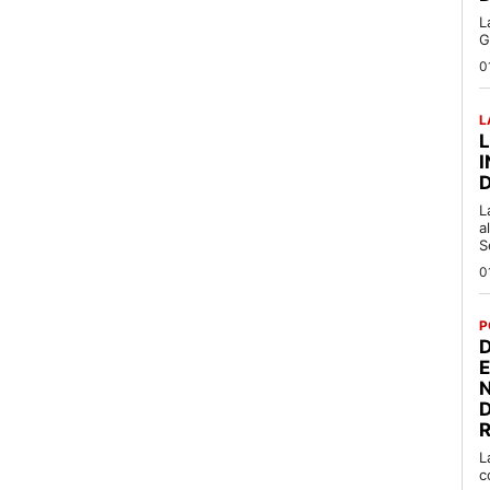
L
G
0
L
L
a
S
0
P
D
R
L
c