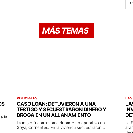
0
MÁS TEMAS
POLICIALES
LAS
OS
CASO LOAN: DETUVIERON A UNA
LA
TESTIGO Y SECUESTRARON DINERO Y
IN
DROGA EN UN ALLANAMIENTO
DE
e la
La mujer fue arrestada durante un operativo en
La F
Goya, Corrientes. En la vivienda secuestraron...
alla
Sec