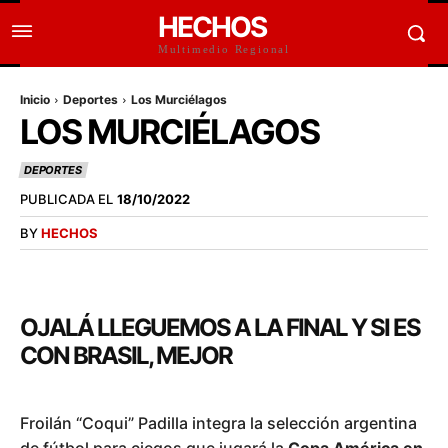
HECHOS
Multimedio Regional
Inicio
Deportes
Los Murciélagos
LOS MURCIÉLAGOS
DEPORTES
PUBLICADA EL
18/10/2022
BY
HECHOS
OJALÁ LLEGUEMOS A LA FINAL Y SI ES
CON BRASIL, MEJOR
Froilán “Coqui” Padilla integra la selección argentina
de fútbol para ciegos que jugará la
Copa América en