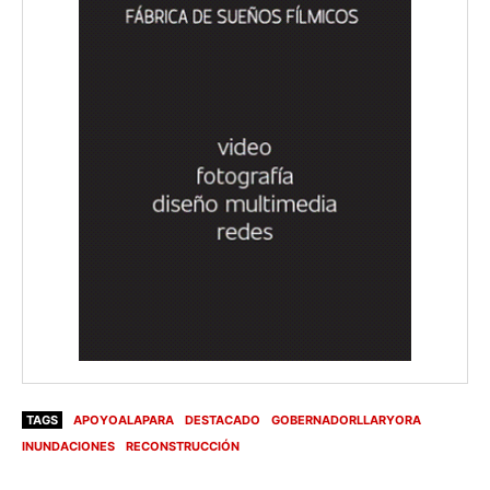
TAGS
APOYOALAPARA
DESTACADO
GOBERNADORLLARYORA
INUNDACIONES
RECONSTRUCCIÓN