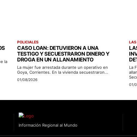
POLICIALES
LAS
OS
CASO LOAN: DETUVIERON A UNA
LA
TESTIGO Y SECUESTRARON DINERO Y
IN
DROGA EN UN ALLANAMIENTO
DE
e la
La mujer fue arrestada durante un operativo en
La F
Goya, Corrientes. En la vivienda secuestraron...
alla
Sec
01/08/2026
01/
Información Regional al Mundo