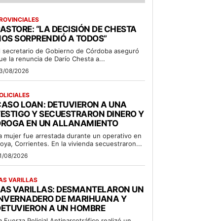
ROVINCIALES
ASTORE: “LA DECISIÓN DE CHESTA
OS SORPRENDIÓ A TODOS”
l secretario de Gobierno de Córdoba aseguró
ue la renuncia de Darío Chesta a...
3/08/2026
OLICIALES
ASO LOAN: DETUVIERON A UNA
ESTIGO Y SECUESTRARON DINERO Y
DROGA EN UN ALLANAMIENTO
a mujer fue arrestada durante un operativo en
oya, Corrientes. En la vivienda secuestraron...
1/08/2026
AS VARILLAS
LAS VARILLAS: DESMANTELARON UN
INVERNADERO DE MARIHUANA Y
DETUVIERON A UN HOMBRE
a Fuerza Policial Antinarcotráfico realizó un