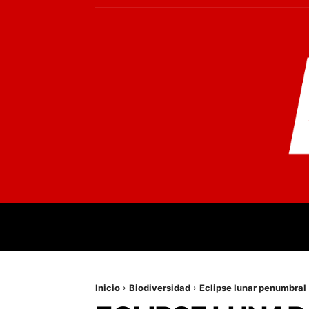
INICIO
MUNDO
NACIONALES
PR
Inicio
Biodiversidad
Eclipse lunar penumbral