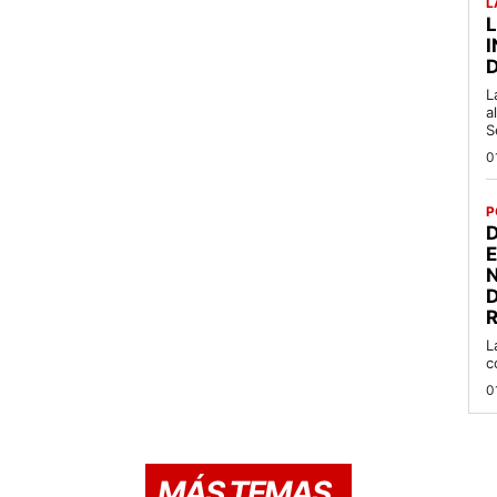
L
L
a
S
0
P
D
R
L
c
0
MÁS TEMAS