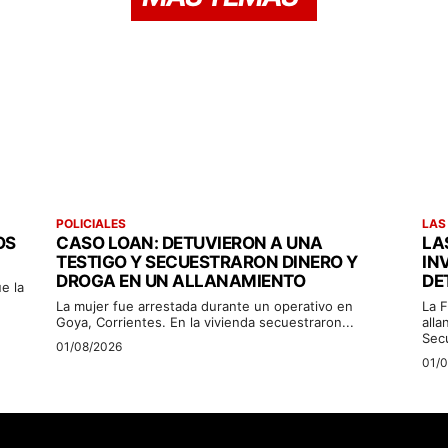
POLICIALES
LAS
OS
CASO LOAN: DETUVIERON A UNA
LA
TESTIGO Y SECUESTRARON DINERO Y
IN
DROGA EN UN ALLANAMIENTO
DE
e la
La mujer fue arrestada durante un operativo en
La F
Goya, Corrientes. En la vivienda secuestraron...
alla
Sec
01/08/2026
01/