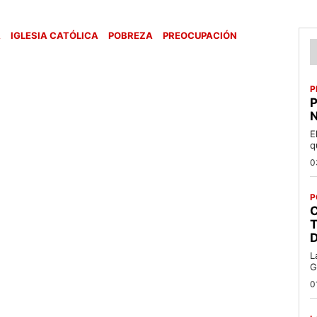
A
IGLESIA CATÓLICA
POBREZA
PREOCUPACIÓN
P
P
N
E
q
0
P
C
T
L
G
0