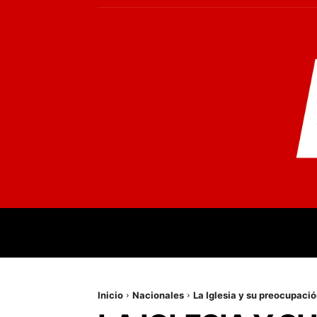
INICIO
MUNDO
NACIONALES
PR
Inicio
Nacionales
La Iglesia y su preocupació