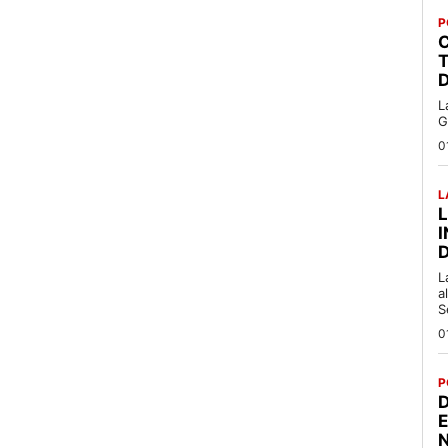
P
C
T
L
G
0
L
L
a
S
0
P