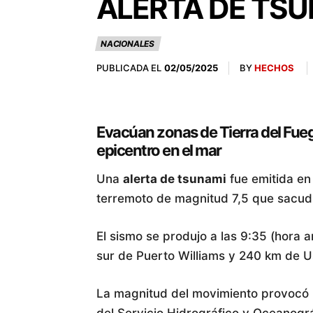
ALERTA DE TSU
NACIONALES
PUBLICADA EL
BY
HECHOS
02/05/2025
Evacúan zonas de Tierra del Fue
epicentro en el mar
Una
alerta de tsunami
fue emitida en
terremoto de magnitud 7,5 que sacudi
El sismo se produjo a las 9:35 (hora a
sur de Puerto Williams y 240 km de U
La magnitud del movimiento provocó l
del Servicio Hidrográfico y Oceanogr