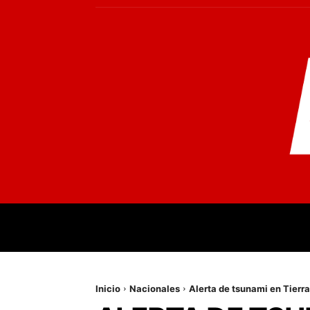
INICIO
MUNDO
NACIONALES
PR
Inicio
Nacionales
Alerta de tsunami en Tierr