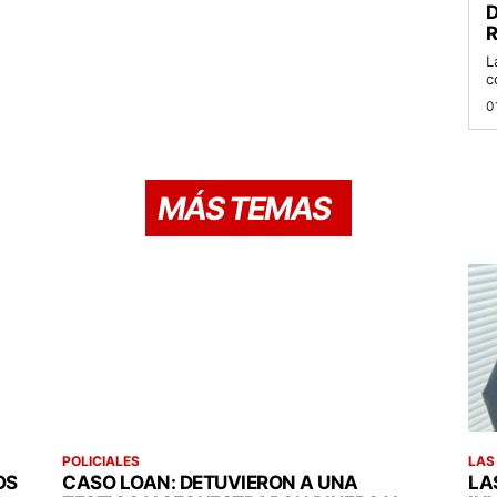
D
R
L
c
0
MÁS TEMAS
POLICIALES
LAS
OS
CASO LOAN: DETUVIERON A UNA
LA