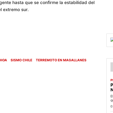
nte hasta que se confirme la estabilidad del
l extremo sur.
HOA
SISMO CHILE
TERREMOTO EN MAGALLANES
P
P
N
E
q
0