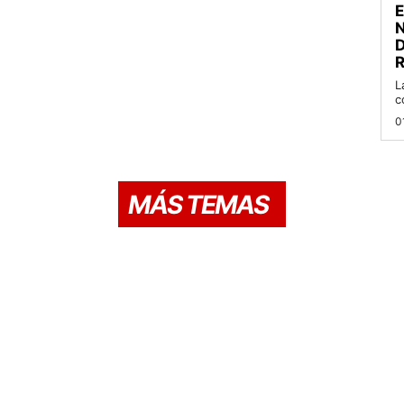
D
R
L
c
0
MÁS TEMAS