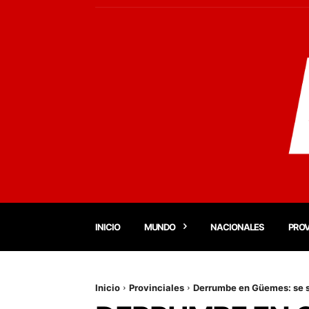
INICIO
MUNDO
NACIONALES
PROV
Inicio
Provinciales
Derrumbe en Güemes: se so