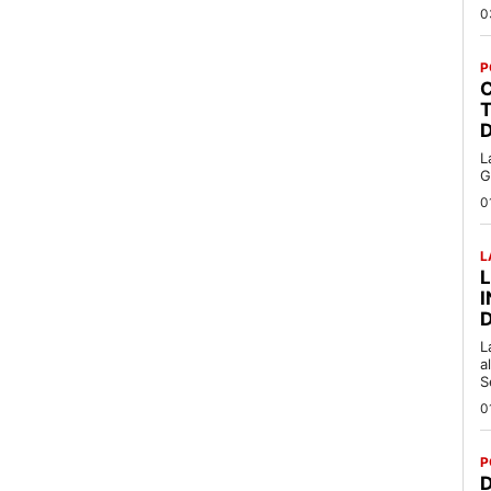
0
P
C
T
L
G
0
L
L
a
S
0
P