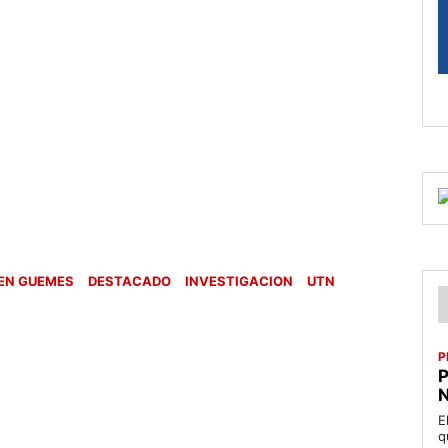
EN GUEMES
DESTACADO
INVESTIGACION
UTN
P
P
N
E
q