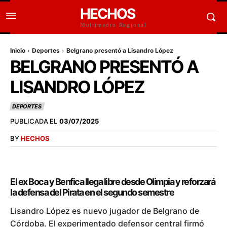
HECHOS
Multimedio Regional
Inicio
Deportes
Belgrano presentó a Lisandro López
BELGRANO PRESENTÓ A
LISANDRO LÓPEZ
DEPORTES
PUBLICADA EL
03/07/2025
BY
HECHOS
El ex Boca y Benfica llega libre desde Olimpia y reforzará
la defensa del Pirata en el segundo semestre
Lisandro López es nuevo jugador de Belgrano de
Córdoba. El experimentado defensor central firmó