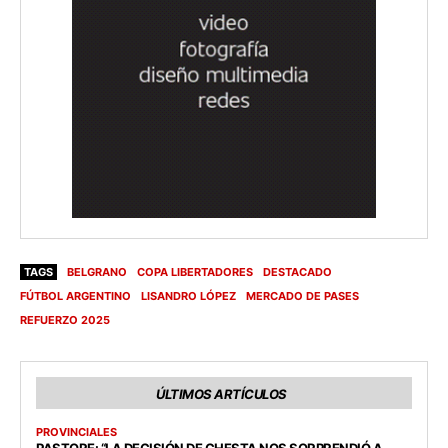
TAGS
BELGRANO
COPA LIBERTADORES
DESTACADO
FÚTBOL ARGENTINO
LISANDRO LÓPEZ
MERCADO DE PASES
REFUERZO 2025
ÚLTIMOS ARTÍCULOS
PROVINCIALES
PASTORE: “LA DECISIÓN DE CHESTA NOS SORPRENDIÓ A