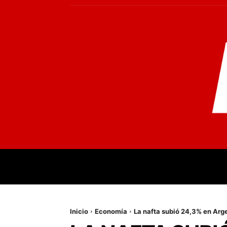
INICIO
MUNDO
NACIONALES
PR
Inicio
Economía
La nafta subió 24,3% en Argen