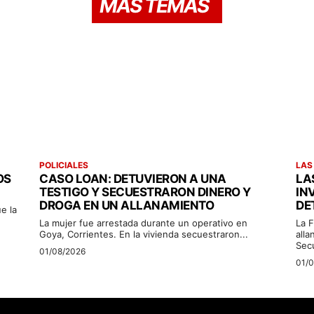
MÁS TEMAS
POLICIALES
LAS
OS
CASO LOAN: DETUVIERON A UNA
LA
TESTIGO Y SECUESTRARON DINERO Y
IN
DROGA EN UN ALLANAMIENTO
DE
e la
La mujer fue arrestada durante un operativo en
La F
Goya, Corrientes. En la vivienda secuestraron...
alla
Sec
01/08/2026
01/