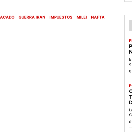
TACADO
GUERRA IRÁN
IMPUESTOS
MILEI
NAFTA
P
P
N
E
q
0
P
C
T
L
G
0