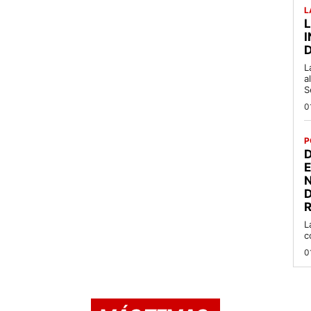
L
L
a
S
0
P
D
R
L
c
0