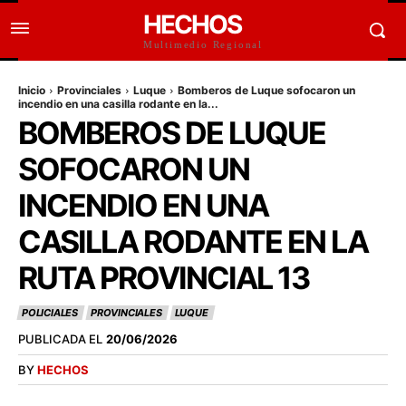
HECHOS
Multimedio Regional
Inicio
Provinciales
Luque
Bomberos de Luque sofocaron un
incendio en una casilla rodante en la...
BOMBEROS DE LUQUE
SOFOCARON UN
INCENDIO EN UNA
CASILLA RODANTE EN LA
RUTA PROVINCIAL 13
POLICIALES
PROVINCIALES
LUQUE
PUBLICADA EL
20/06/2026
BY
HECHOS