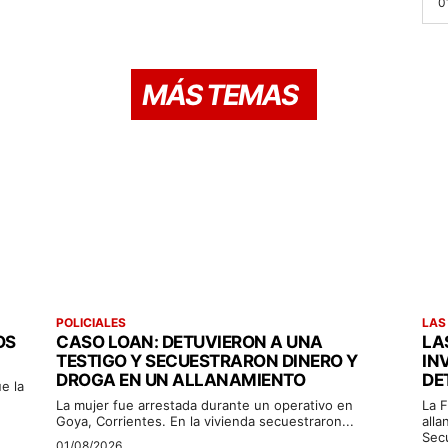
0
MÁS TEMAS
POLICIALES
LAS
OS
CASO LOAN: DETUVIERON A UNA
LA
TESTIGO Y SECUESTRARON DINERO Y
IN
DROGA EN UN ALLANAMIENTO
DE
e la
La mujer fue arrestada durante un operativo en
La F
Goya, Corrientes. En la vivienda secuestraron...
alla
Sec
01/08/2026