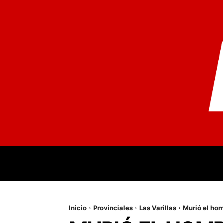
INICIO
MUNDO
NACIONALES
PR
Inicio
Provinciales
Las Varillas
Murió el hom