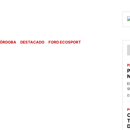
ÓRDOBA
DESTACADO
FORD ECOSPORT
P
P
N
E
q
0
P
C
T