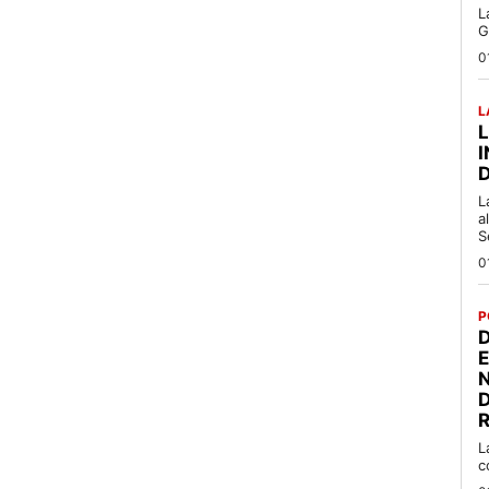
L
G
0
L
L
a
S
0
P
D
R
L
c