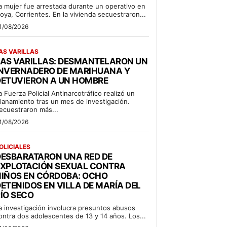
a mujer fue arrestada durante un operativo en
oya, Corrientes. En la vivienda secuestraron...
1/08/2026
AS VARILLAS
LAS VARILLAS: DESMANTELARON UN
INVERNADERO DE MARIHUANA Y
DETUVIERON A UN HOMBRE
a Fuerza Policial Antinarcotráfico realizó un
llanamiento tras un mes de investigación.
ecuestraron más...
1/08/2026
OLICIALES
DESBARATARON UNA RED DE
EXPLOTACIÓN SEXUAL CONTRA
NIÑOS EN CÓRDOBA: OCHO
ETENIDOS EN VILLA DE MARÍA DEL
ÍO SECO
a investigación involucra presuntos abusos
ontra dos adolescentes de 13 y 14 años. Los...