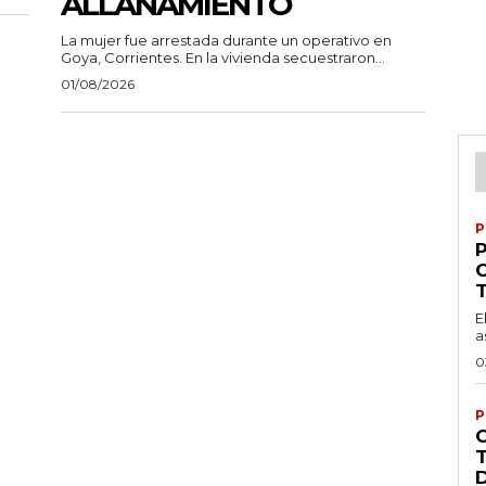
ALLANAMIENTO
La mujer fue arrestada durante un operativo en
Goya, Corrientes. En la vivienda secuestraron...
01/08/2026
P
P
E
a
0
P