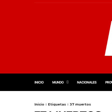
INICIO
MUNDO
NACIONALES
PRO
Inicio
Etiquetas
37 muertos