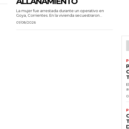
ALLANAMIENTO
La mujer fue arrestada durante un operativo en
Goya, Corrientes. En la vivienda secuestraron...
01/08/2026
P
P
E
a
0
P