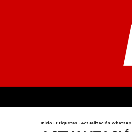
INICIO
MUNDO
NACIONALES
PR
Inicio
Etiquetas
Actualización WhatsA