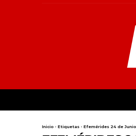
INICIO
MUNDO
NACIONALES
PR
Inicio
Etiquetas
Efemérides 24 de Juni