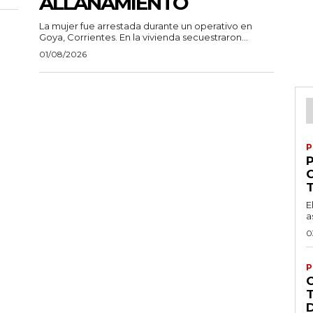
ALLANAMIENTO
La mujer fue arrestada durante un operativo en
Goya, Corrientes. En la vivienda secuestraron...
01/08/2026
P
P
E
a
0
P