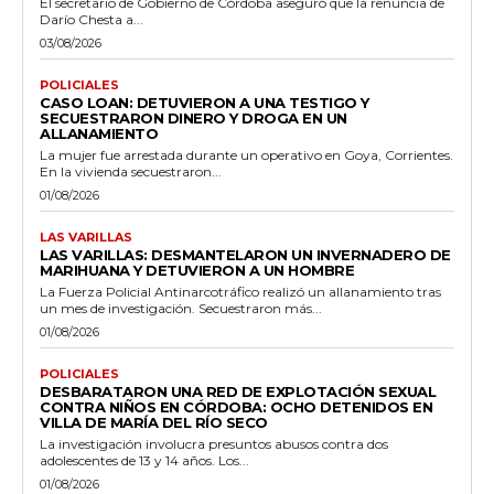
El secretario de Gobierno de Córdoba aseguró que la renuncia de
Darío Chesta a...
03/08/2026
POLICIALES
CASO LOAN: DETUVIERON A UNA TESTIGO Y
SECUESTRARON DINERO Y DROGA EN UN
ALLANAMIENTO
La mujer fue arrestada durante un operativo en Goya, Corrientes.
En la vivienda secuestraron...
01/08/2026
LAS VARILLAS
LAS VARILLAS: DESMANTELARON UN INVERNADERO DE
MARIHUANA Y DETUVIERON A UN HOMBRE
La Fuerza Policial Antinarcotráfico realizó un allanamiento tras
un mes de investigación. Secuestraron más...
01/08/2026
POLICIALES
DESBARATARON UNA RED DE EXPLOTACIÓN SEXUAL
CONTRA NIÑOS EN CÓRDOBA: OCHO DETENIDOS EN
VILLA DE MARÍA DEL RÍO SECO
La investigación involucra presuntos abusos contra dos
adolescentes de 13 y 14 años. Los...
01/08/2026