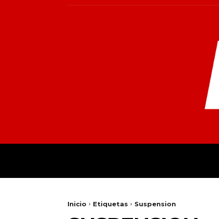
INICIO
MUNDO
NACIONALES
PR
Inicio
Etiquetas
Suspension