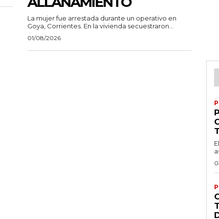
ALLANAMIENTO
La mujer fue arrestada durante un operativo en
Goya, Corrientes. En la vivienda secuestraron...
01/08/2026
P
P
E
a
0
P