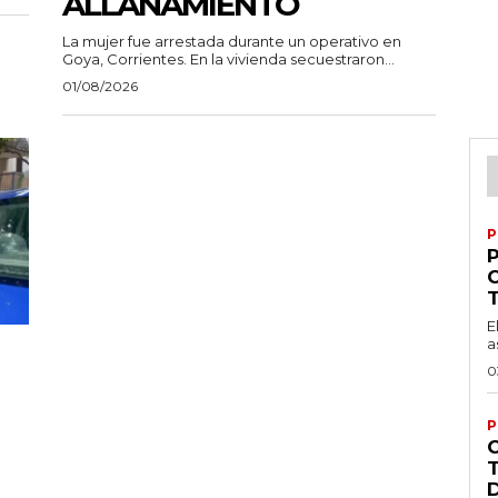
ALLANAMIENTO
La mujer fue arrestada durante un operativo en
Goya, Corrientes. En la vivienda secuestraron...
01/08/2026
P
P
E
a
0
P