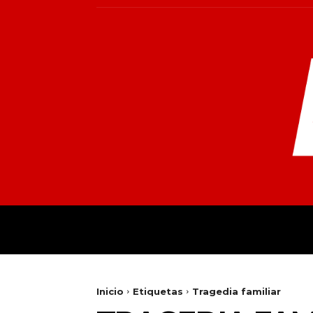
INICIO
MUNDO
NACIONALES
PR
Inicio
Etiquetas
Tragedia familiar