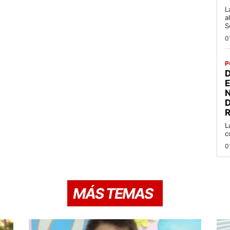
L
a
S
0
P
D
R
L
c
0
MÁS TEMAS