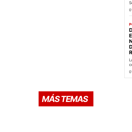
S
0
P
D
R
L
c
0
MÁS TEMAS