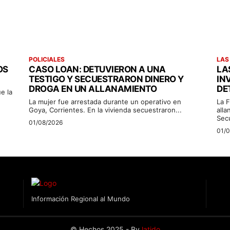
POLICIALES
LAS
OS
CASO LOAN: DETUVIERON A UNA
LA
TESTIGO Y SECUESTRARON DINERO Y
IN
DROGA EN UN ALLANAMIENTO
DE
e la
La mujer fue arrestada durante un operativo en
La F
Goya, Corrientes. En la vivienda secuestraron...
alla
Sec
01/08/2026
01/
Información Regional al Mundo
© Hechos 2025 - By
latido