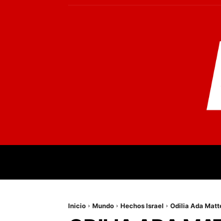
INICIO
MUNDO
NACIONALES
PR
Inicio
Mundo
Hechos Israel
Odilia Ada Matte