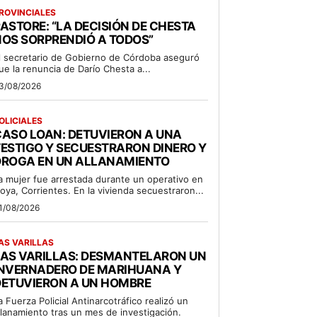
ROVINCIALES
ASTORE: “LA DECISIÓN DE CHESTA
OS SORPRENDIÓ A TODOS”
l secretario de Gobierno de Córdoba aseguró
ue la renuncia de Darío Chesta a...
3/08/2026
OLICIALES
ASO LOAN: DETUVIERON A UNA
ESTIGO Y SECUESTRARON DINERO Y
DROGA EN UN ALLANAMIENTO
a mujer fue arrestada durante un operativo en
oya, Corrientes. En la vivienda secuestraron...
1/08/2026
AS VARILLAS
LAS VARILLAS: DESMANTELARON UN
INVERNADERO DE MARIHUANA Y
DETUVIERON A UN HOMBRE
a Fuerza Policial Antinarcotráfico realizó un
llanamiento tras un mes de investigación.