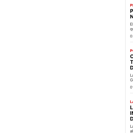
P
P
N
E
q
0
P
C
T
L
G
0
L
L
a