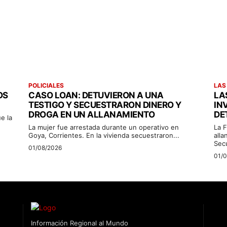
POLICIALES
LAS
OS
CASO LOAN: DETUVIERON A UNA
LA
TESTIGO Y SECUESTRARON DINERO Y
IN
DROGA EN UN ALLANAMIENTO
DE
e la
La mujer fue arrestada durante un operativo en
La F
Goya, Corrientes. En la vivienda secuestraron...
alla
Sec
01/08/2026
01/
Información Regional al Mundo