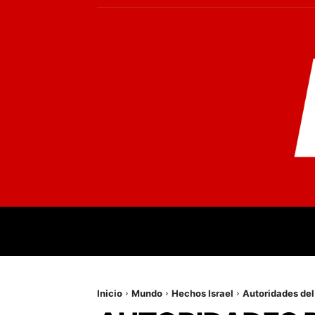
INICIO
MUNDO
NACIONALES
PR
Inicio
Mundo
Hechos Israel
Autoridades del