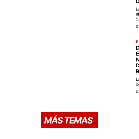
L
a
S
0
P
D
R
L
c
0
MÁS TEMAS