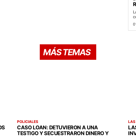
R
L
c
0
MÁS TEMAS
POLICIALES
LAS
OS
CASO LOAN: DETUVIERON A UNA
LA
TESTIGO Y SECUESTRARON DINERO Y
IN