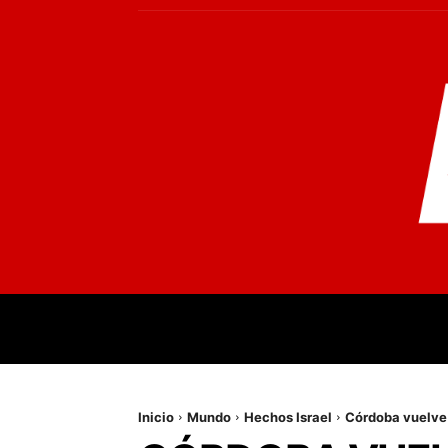
INICIO
MUNDO
NACIONALES
PR
Inicio
Mundo
Hechos Israel
Córdoba vuelve 