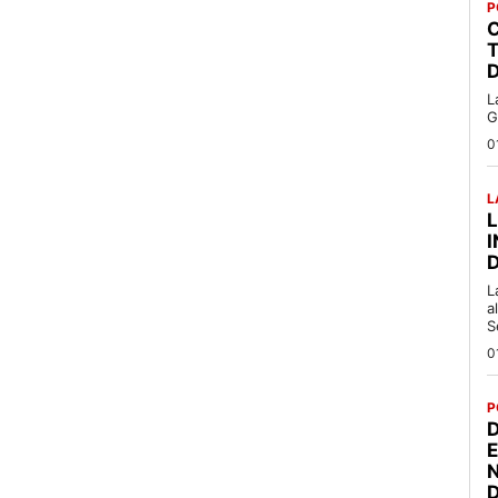
P
C
T
L
G
0
L
L
a
S
0
P
D