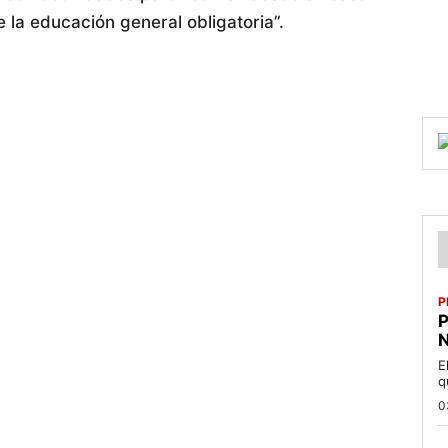
e la educación general obligatoria”.
P
P
N
E
q
0