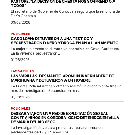
PASTORE: “LA DECISIÓN DE CHESTA NOS SORPRENDIÓ A
TODOS”
El secretario de Gobierno de Córdoba aseguró que la renuncia de
Darío Chesta a...
03/08/2026
POLICIALES
CASO LOAN: DETUVIERON A UNA TESTIGO Y
SECUESTRARON DINERO Y DROGA EN UN ALLANAMIENTO
La mujer fue arrestada durante un operativo en Goya, Corrientes.
En la vivienda secuestraron...
01/08/2026
LAS VARILLAS
LAS VARILLAS: DESMANTELARON UN INVERNADERO DE
MARIHUANA Y DETUVIERON A UN HOMBRE
La Fuerza Policial Antinarcotráfico realizó un allanamiento tras un
mes de investigación. Secuestraron más...
01/08/2026
POLICIALES
DESBARATARON UNA RED DE EXPLOTACIÓN SEXUAL
CONTRA NIÑOS EN CÓRDOBA: OCHO DETENIDOS EN VILLA
DE MARÍA DEL RÍO SECO
La investigación involucra presuntos abusos contra dos
adolescentes de 13 y 14 años. Los...