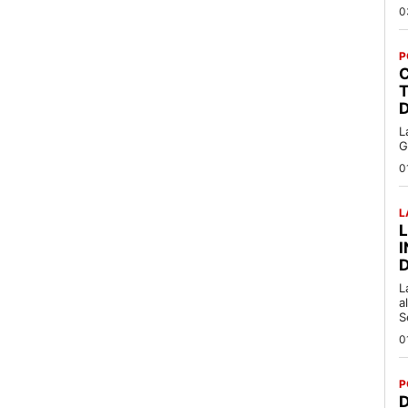
0
P
C
T
L
G
0
L
L
a
S
0
P