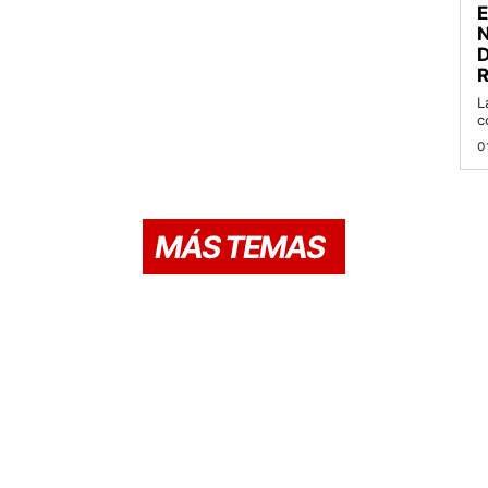
D
R
L
c
0
MÁS TEMAS