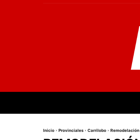
INICIO
MUNDO
NACIONALES
PR
Inicio
Provinciales
Carrilobo
Remodelación d