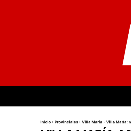
INICIO
MUNDO
NACIONALES
PR
Inicio
Provinciales
Villa María
Villa María: 