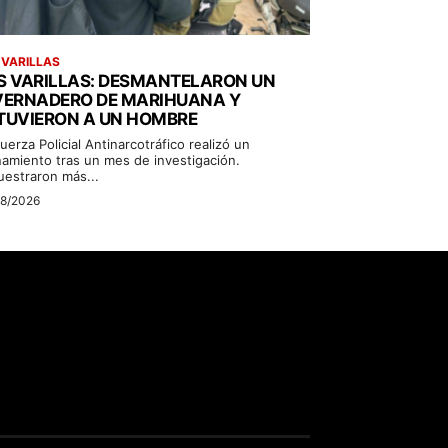
 VARILLAS
S VARILLAS: DESMANTELARON UN
VERNADERO DE MARIHUANA Y
TUVIERON A UN HOMBRE
uerza Policial Antinarcotráfico realizó un
namiento tras un mes de investigación.
uestraron más...
08/2026