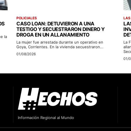
POLICIALES
LAS
OS
CASO LOAN: DETUVIERON A UNA
LA
TESTIGO Y SECUESTRARON DINERO Y
IN
DROGA EN UN ALLANAMIENTO
DE
e la
La mujer fue arrestada durante un operativo en
La F
Goya, Corrientes. En la vivienda secuestraron...
alla
Sec
01/08/2026
01/
Información Regional al Mundo