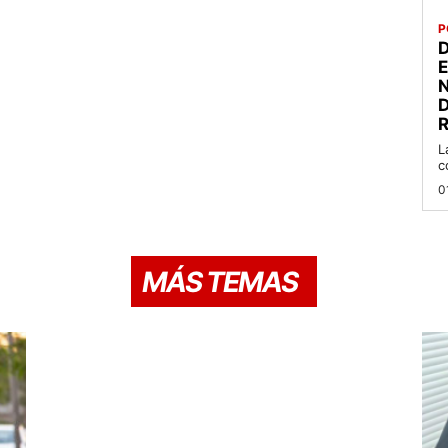
P
D
R
L
c
0
MÁS TEMAS