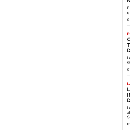
N
E
q
0
P
C
T
L
G
0
L
L
a
S
0