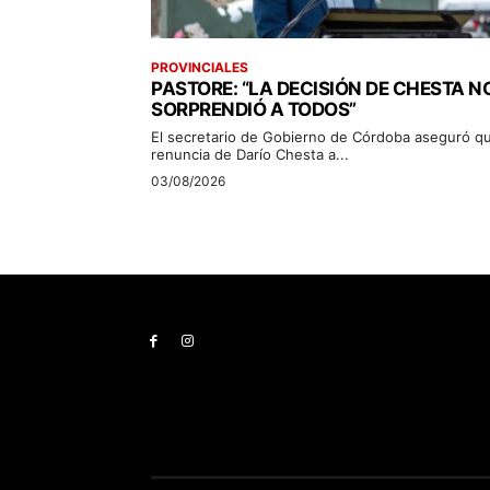
PROVINCIALES
PASTORE: “LA DECISIÓN DE CHESTA N
SORPRENDIÓ A TODOS”
El secretario de Gobierno de Córdoba aseguró qu
renuncia de Darío Chesta a...
03/08/2026