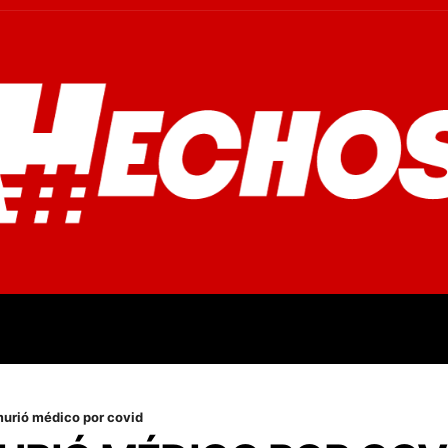
OVINCIALES
POLICIALES
OPINIÓN
CULTURA
EMPR
murió médico por covid