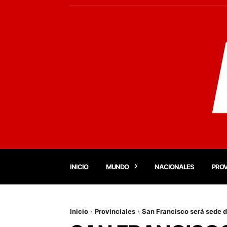
INICIO
MUNDO
NACIONALES
PROV
Inicio
Provinciales
San Francisco será sede d