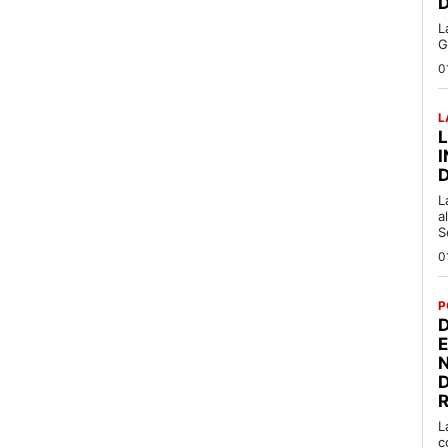
L
G
0
L
L
a
S
0
P
D
R
L
c