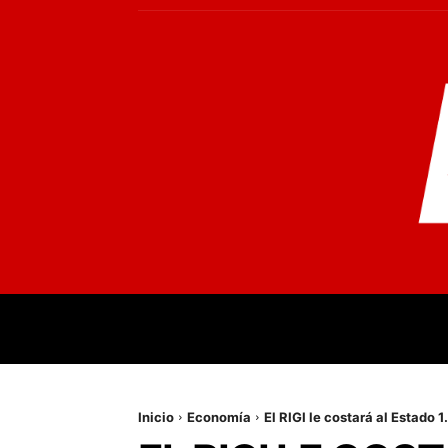
INICIO
MUNDO
NACIONALES
PR
Inicio
Economía
El RIGI le costará al Estado 