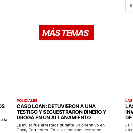
0
MÁS TEMAS
POLICIALES
LAS
OS
CASO LOAN: DETUVIERON A UNA
LA
TESTIGO Y SECUESTRARON DINERO Y
IN
DROGA EN UN ALLANAMIENTO
DE
e la
La mujer fue arrestada durante un operativo en
La F
Goya, Corrientes. En la vivienda secuestraron...
alla