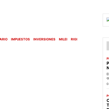
ARIO
IMPUESTOS
INVERSIONES
MILEI
RIGI
P
P
N
E
q
0
P
C
T