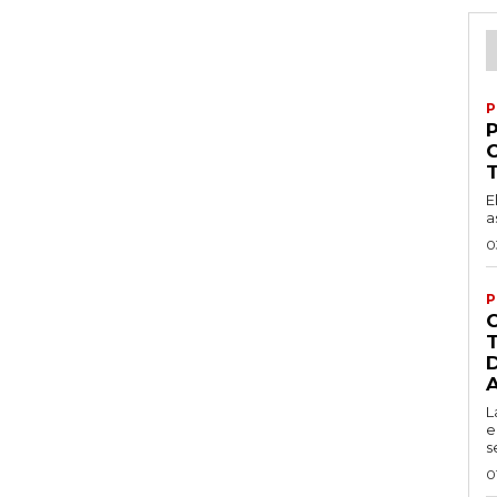
P
P
E
a
0
P
L
e
s
0