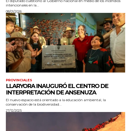
El diputado cuestionó al Gobierno nacional en medio de los incendios
intencionales en la...
08/01/2026
PROVINCIALES
LLARYORA INAUGURÓ EL CENTRO DE
INTERPRETACIÓN DE ANSENUZA
El nuevo espacio está orientado a la educación ambiental, la
conservación de la biodiversidad...
27/12/2025