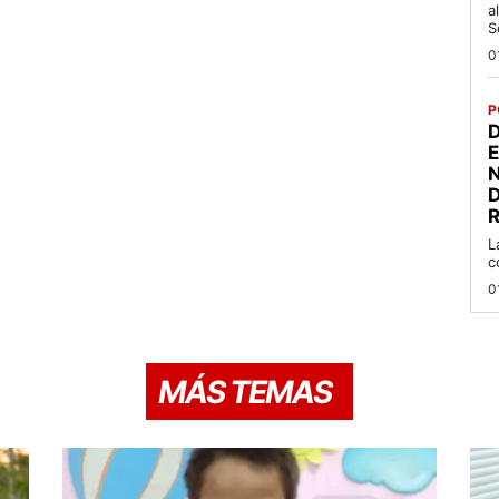
a
S
0
P
D
R
L
c
0
MÁS TEMAS