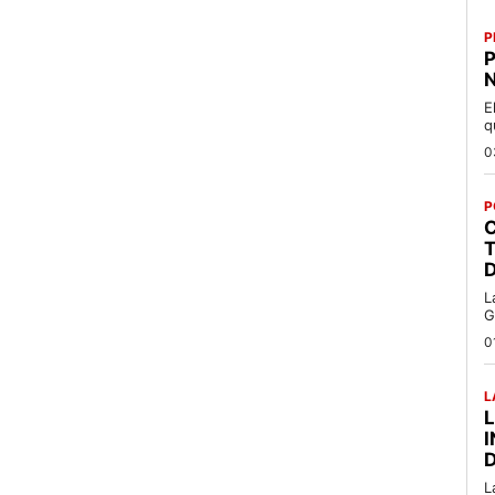
P
P
N
E
q
0
P
C
T
L
G
0
L
L