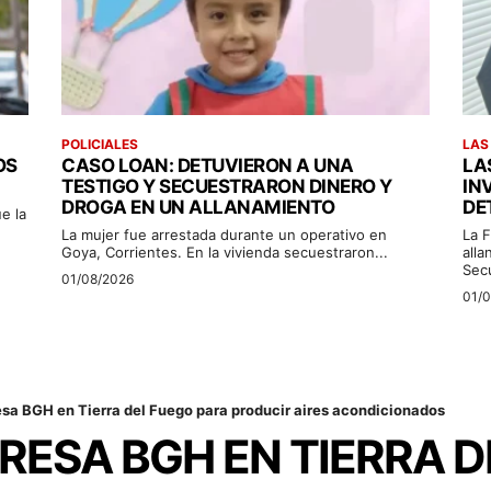
POLICIALES
LAS
OS
CASO LOAN: DETUVIERON A UNA
LA
TESTIGO Y SECUESTRARON DINERO Y
IN
DROGA EN UN ALLANAMIENTO
DE
e la
La mujer fue arrestada durante un operativo en
La F
Goya, Corrientes. En la vivienda secuestraron...
alla
Sec
01/08/2026
01/