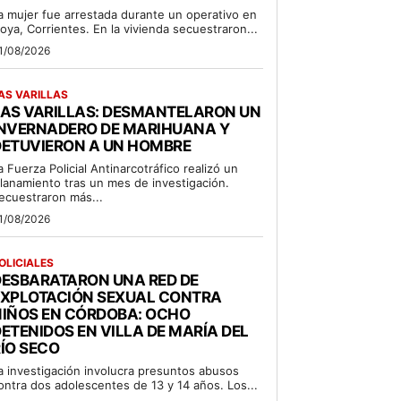
a mujer fue arrestada durante un operativo en
oya, Corrientes. En la vivienda secuestraron...
1/08/2026
AS VARILLAS
LAS VARILLAS: DESMANTELARON UN
INVERNADERO DE MARIHUANA Y
DETUVIERON A UN HOMBRE
a Fuerza Policial Antinarcotráfico realizó un
llanamiento tras un mes de investigación.
ecuestraron más...
1/08/2026
OLICIALES
DESBARATARON UNA RED DE
EXPLOTACIÓN SEXUAL CONTRA
NIÑOS EN CÓRDOBA: OCHO
ETENIDOS EN VILLA DE MARÍA DEL
ÍO SECO
a investigación involucra presuntos abusos
ontra dos adolescentes de 13 y 14 años. Los...