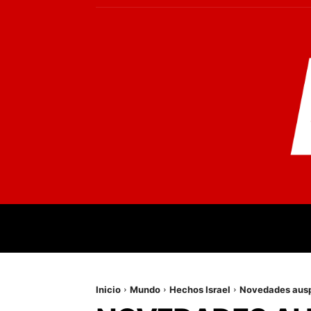
INICIO
MUNDO
NACIONALES
PR
Inicio
Mundo
Hechos Israel
Novedades auspi