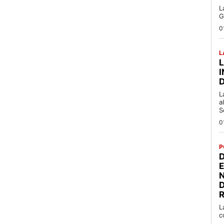
L
G
0
L
L
a
S
0
P
D
R
L
c