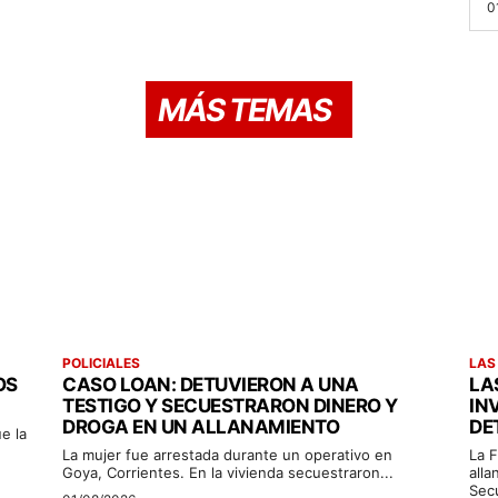
0
MÁS TEMAS
POLICIALES
LAS
OS
CASO LOAN: DETUVIERON A UNA
LA
TESTIGO Y SECUESTRARON DINERO Y
IN
DROGA EN UN ALLANAMIENTO
DE
e la
La mujer fue arrestada durante un operativo en
La F
Goya, Corrientes. En la vivienda secuestraron...
alla
Sec