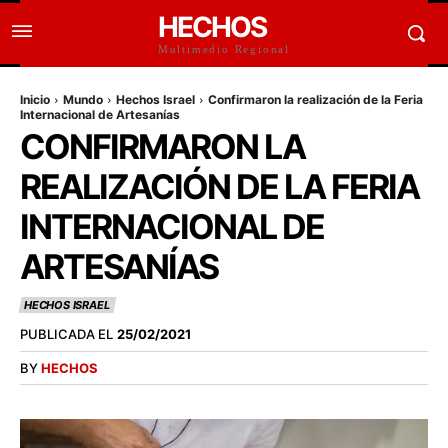
HECHOS
Multimedio Regional
Inicio
Mundo
Hechos Israel
Confirmaron la realización de la Feria
Internacional de Artesanías
CONFIRMARON LA
REALIZACIÓN DE LA FERIA
INTERNACIONAL DE
ARTESANÍAS
HECHOS ISRAEL
PUBLICADA EL
25/02/2021
BY
HECHOS