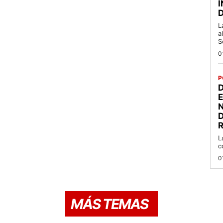
L
a
S
0
P
D
R
L
c
0
MÁS TEMAS