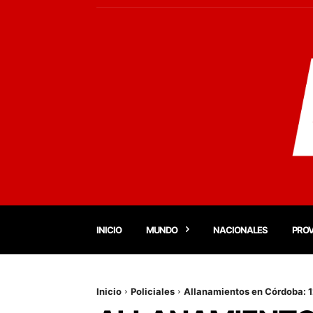
INICIO
MUNDO
NACIONALES
PROV
Inicio
Policiales
Allanamientos en Córdoba: 1