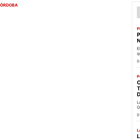
ÓRDOBA
P
P
N
E
q
0
P
C
T
L
G
0
L